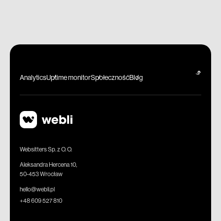
Analytics
Uptime monitor
Społeczność
Blog
Websitters Sp. z O. O.
Aleksandra Hercena 10,
50-453 Wrocław
hello@webli.pl
+48 609 527 810