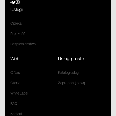
Usługi
Opieka
Prędkość
Bezpieczeństwo
Webli
Usługi proste
O Nas
Katalog usług
Oferta
Zaproponuj nową
White Label
FAQ
Kontakt