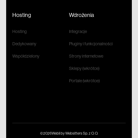
Hosting
Wdrożenia
Hosting
Integracje
Dedykowany
Pluginy i funkcjonalności
Współdzielony
Strony internetowe
Sklepy (wkrótce)
Portale (wkrótce)
©2026Webli by Websitters Sp. z O. O.