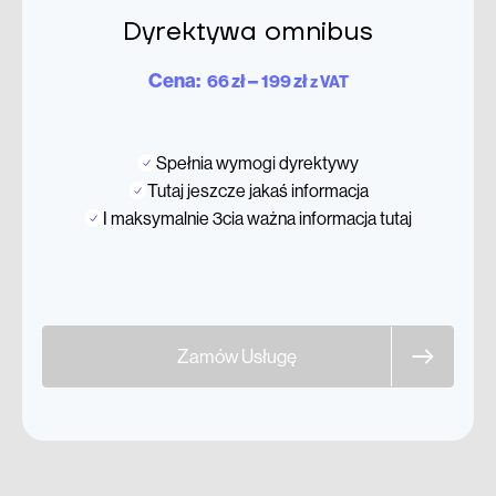
Dyrektywa omnibus
Zakres
Cena:
–
66
zł
199
zł
z VAT
cen:
od
Spełnia wymogi dyrektywy
66 zł
Tutaj jeszcze jakaś informacja
do
I maksymalnie 3cia ważna informacja tutaj
199 zł
Zamów Usługę