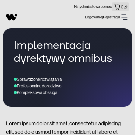
Natychmiastowa pomoc
0
zł
Logowanie
|
Rejestracja
Opieka
Plany opieki
Integracje
Hosting dla WordPressa
Optymalizacja prędkości
Wdrożenia
Pluginy i funkcjonalności
Współdzielony
Implementacja
Czyszczenie i bezpieczeństwo
Hosting
Dedykowane
dyrektywy
omnibus
Sprawdzone rozwiązania
Profesjonalne doradztwo
Kompleksowa obsługa
Lorem ipsum dolor sit amet, consectetur adipiscing
elit, sed do eiusmod tempor incididunt ut labore et