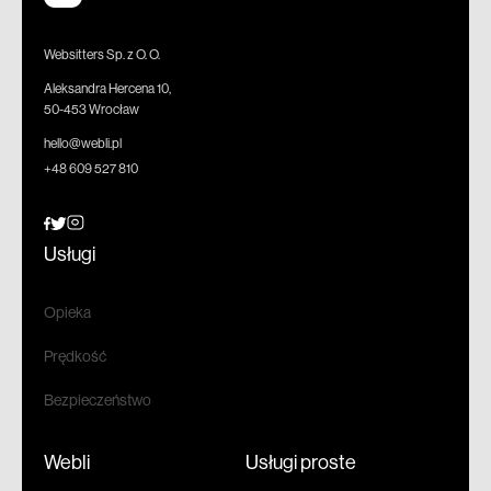
Websitters Sp. z O. O.
Aleksandra Hercena 10,
50-453 Wrocław
hello@webli.pl
+48 609 527 810
Usługi
Opieka
Prędkość
Bezpieczeństwo
Webli
Usługi proste