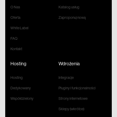
O Nas
Katalog usług
Oferta
Zaproponuj nową
White Label
FAQ
Kontakt
Hosting
Wdrożenia
Hosting
Integracje
Dedykowany
Pluginy i funkcjonalności
Współdzielony
Strony internetowe
Sklepy (wkrótce)